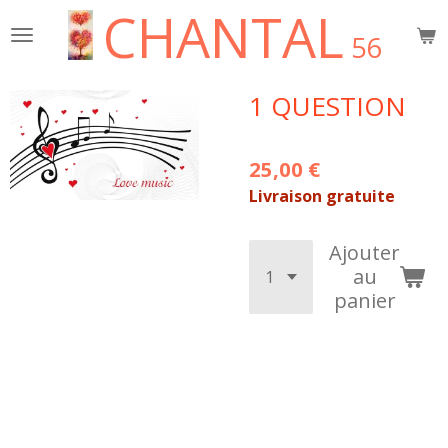
CHANTAL
Passer
56
au
contenu
principal
1 QUESTION
25,00 €
Livraison gratuite
Ajouter
au
panier