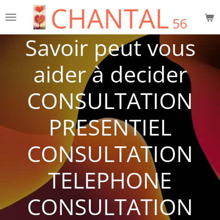
CHANTAL
Passer
56
au
contenu
Savoir peut vous
principal
aider à decider
CONSULTATION
PRESENTIEL
CONSULTATION
TELEPHONE
CONSULTATION